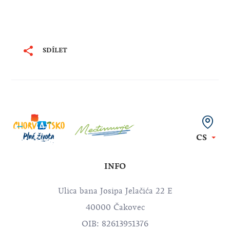
SDÍLET
CS
INFO
Ulica bana Josipa Jelačića 22 E
40000 Čakovec
OIB: 82613951376