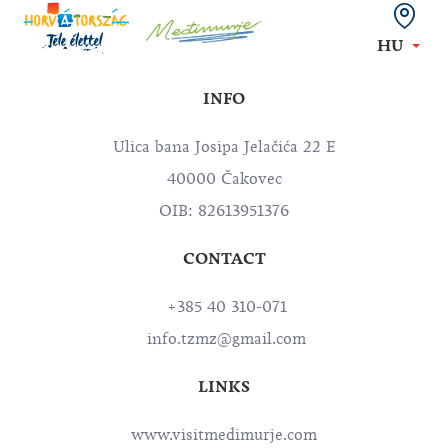
HU
INFO
Ulica bana Josipa Jelačića 22 E
40000 Čakovec
OIB: 82613951376
CONTACT
+385 40 310-071
info.tzmz@gmail.com
LINKS
www.visitmedimurje.com