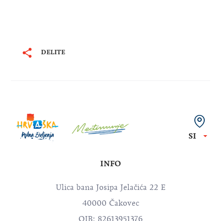
DELITE
SI
INFO
Ulica bana Josipa Jelačića 22 E
40000 Čakovec
OIB: 82613951376