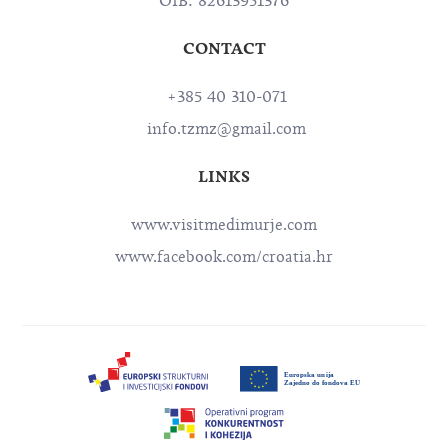
OIB: 82613951376
CONTACT
+385 40 310-071
info.tzmz@gmail.com
LINKS
www.visitmedimurje.com
www.facebook.com/croatia.hr