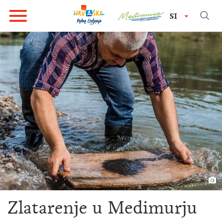
SI
Zlatarenje u Medimurju